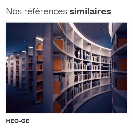
Produits
Nos références
similaires
Contact
HEG-GE