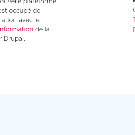
ouvelle plateforme.
’est occupé de
ation avec le
information
de la
r Drupal.