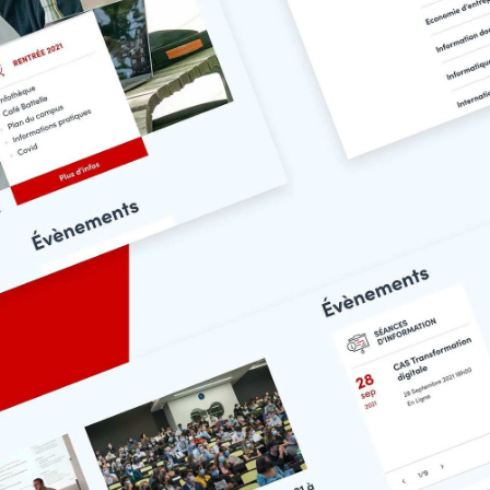
es
es