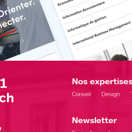
11
Nos expertise
ch
Conseil
Design
Newsletter
e