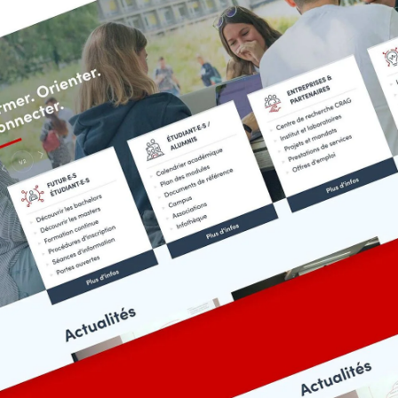
Expertis
Référenc
Actualités
Digital Trends
Produits