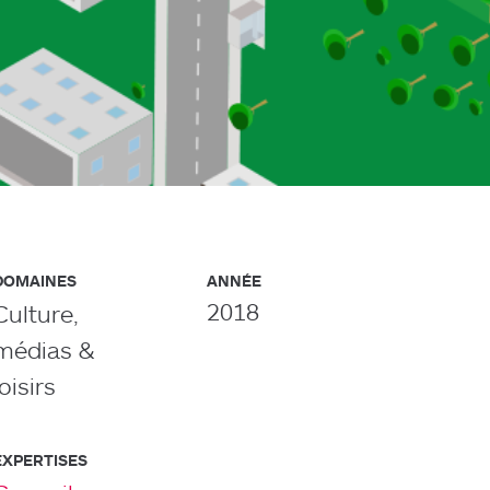
DOMAINES
ANNÉE
2018
Culture,
médias &
loisirs
EXPERTISES