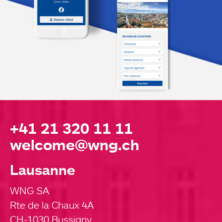
+41 21 320 11 11
welcome@wng.ch
Lausanne
WNG SA
Rte de la Chaux 4A
CH-1030 Bussigny