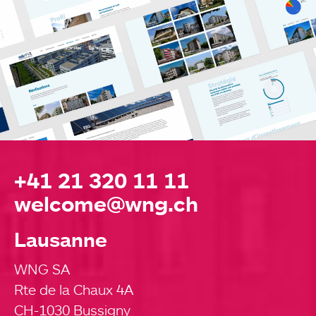
+41 21 320 11 11
welcome@wng.ch
Lausanne
WNG SA
Rte de la Chaux 4A
CH-1030 Bussigny