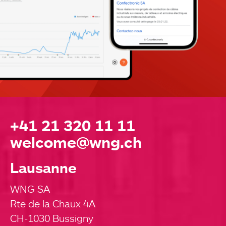
+41 21 320 11 11
welcome@wng.ch
Lausanne
WNG SA
Rte de la Chaux 4A
CH-1030 Bussigny