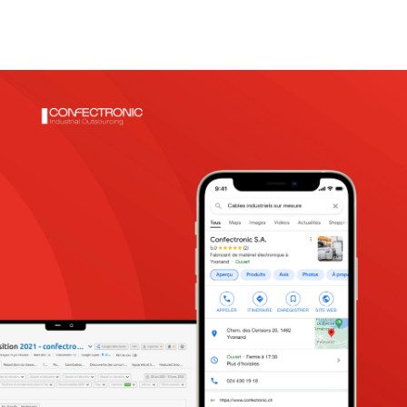
Agence
Expertises
Références
Actualités
Digital Trends
Produits
Contact