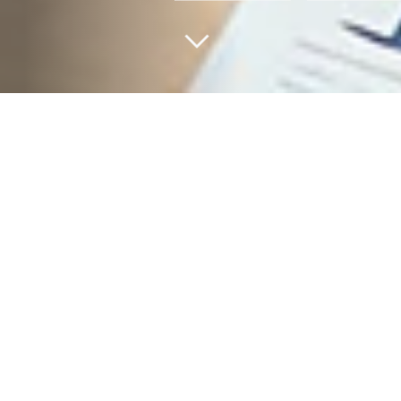
>
UX Design