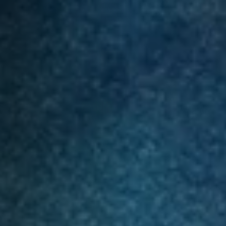
Agence
Expertises
Références
Actualités
Digital Trends
Produits
Contact