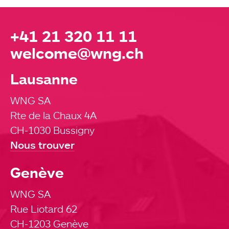
+41 21 320 11 11
welcome@wng.ch
Lausanne
Agence
WNG SA
Expertises
Rte de la Chaux 4A
CH-1030 Bussigny
Nous trouver
Références
Genève
Actualités
WNG SA
Digital Trends
Rue Liotard 62
CH-1203 Genève
Produits