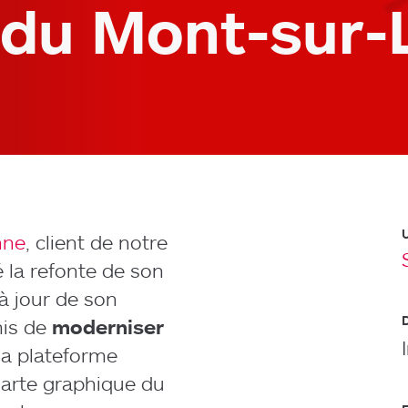
du Mont-sur-
nne
, client de notre
 la refonte de son
à jour de son
mis de
moderniser
 la plateforme
charte graphique du