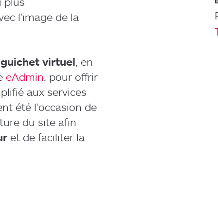
 plus
ec l'image de la
n
guichet virtuel
, en
re
eAdmin
, pour offrir
plifié aux services
ent été l’occasion de
ure du site afin
ur
et de faciliter la