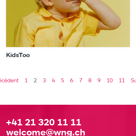
KidsToo
écédent
1
2
3
4
5
6
7
8
9
10
11
S
+41 21 320 11 11
welcome@wng.ch