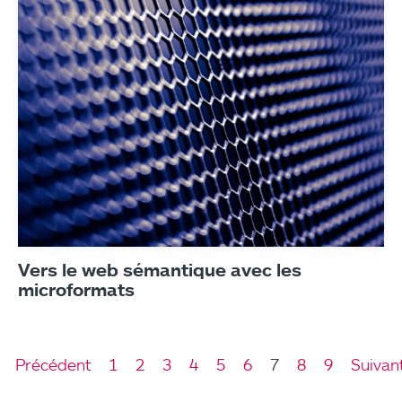
Vers le web sémantique avec les
microformats
Précédent
1
2
3
4
5
6
7
8
9
Suivan