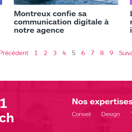
Montreux confie sa
communication digitale à
notre agence
Précédent
1
2
3
4
5
6
7
8
9
Suiv
11
Nos expertise
ch
Conseil
Design