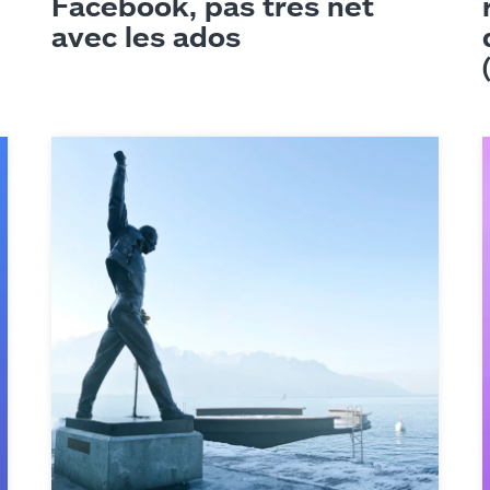
es
Facebook, pas très net
avec les ados